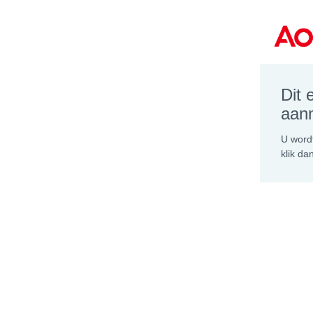
Dit 
aan
U wordt
klik da